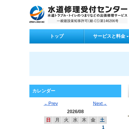
トップ
サービスと料金
カレンダー
←Prev
Next→
2026/08
日
月
火
水
木
金
土
1