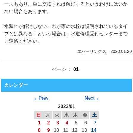
ースもあり、単に交換すれば解消するというわけにはいか
ない場合もあります。
水漏れが解消しない、わが家の水栓は説明されているタイ
プとは異なる！という場合は、水道修理受付センターまで
ご連絡ください。
エバーリンクス 2023.01.20
ページ ：
01
カレンダー
←Prev
Next→
2023/01
日
月
火
水
木
金
土
1
2
3
4
5
6
7
8
9
10
11
12
13
14